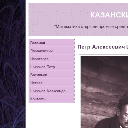
КАЗАНСК
"Математики открыли прямые средст
Главная
Петр Алексеевич
Лобачевский
Чеботарёв
Ш
ироков
Петр
Васильев
Четаев
Широков
Александр
Контакты