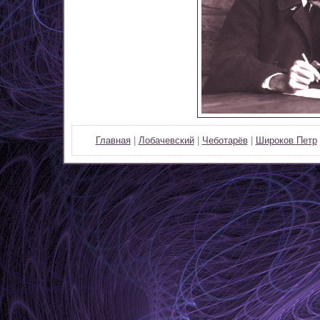
Главная
|
Лобачевский
|
Чеботарёв
|
Широков
Петр
Х